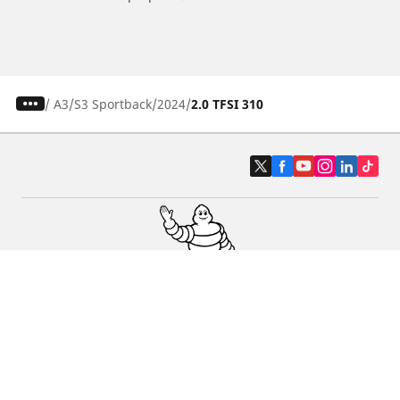
/
A3
S3 Sportback
2024
2.0 TFSI 310
Pneumatici auto, SUV e veicoli
commerciali