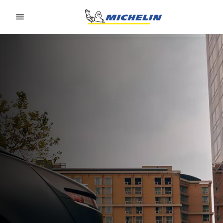
Go to page content
Go to page navigation