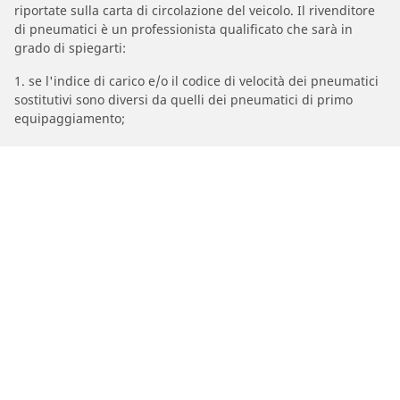
riportate sulla carta di circolazione del veicolo. Il rivenditore
di pneumatici è un professionista qualificato che sarà in
grado di spiegarti:
1. se l'indice di carico e/o il codice di velocità dei pneumatici
sostitutivi sono diversi da quelli dei pneumatici di primo
equipaggiamento;
2. se la pressione del pneumatico deve essere regolata per la
misura alternativa proposta.
/
A6
A6 Allroad Quattro
2007