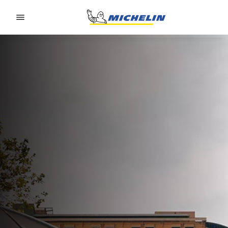
Go to page content
Go to page navigation