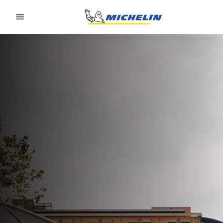
Go to page content
Go to page navigation