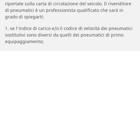
riportate sulla carta di circolazione del veicolo. Il rivenditore
di pneumatici è un professionista qualificato che sarà in
grado di spiegarti:
1. se l'indice di carico e/o il codice di velocità dei pneumatici
sostitutivi sono diversi da quelli dei pneumatici di primo
equipaggiamento;
2. se la pressione del pneumatico deve essere regolata per la
misura alternativa proposta.
/
A6
A6 Quattro
2025