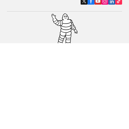
Pneumatici auto, SUV e veicoli
commerciali
Pneumatici moto e scooter
Pneumatici per bicicletta
Trova un rivenditore
I nostri esperti al vostro servizio