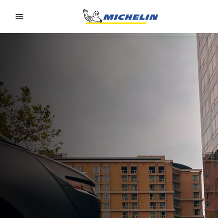
Go to page content
Go to page navigation