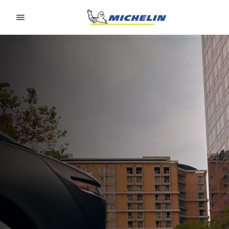
Go to page content
Go to page navigation