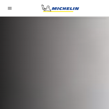
Go to page content
Go to page navigation