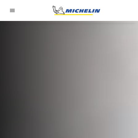
Go to page content
Go to page navigation