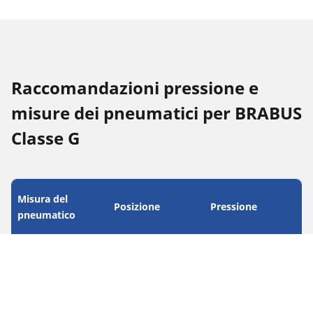
Raccomandazioni pressione e
misure dei pneumatici per BRABUS
Classe G
Misura del
Posizione
Pressione
pneumatico
255/35 R 19 96(Y)
Anteriore
-
285/30 R 19 98(Y)
Posteriore
-