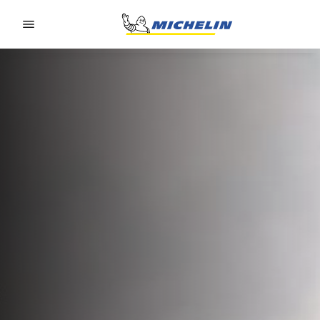
Go to page content
Go to page navigation