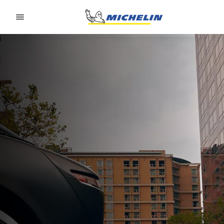
Go to page content
Go to page navigation