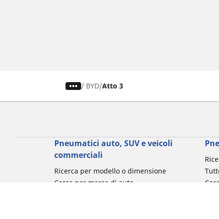
/
BYD
Atto 3
Pneumatici auto, SUV e veicoli
Pne
commerciali
Rice
Ricerca per modello o dimensione
Tutt
Cerca per marca di auto
Cerc
Cerca per tipo di veicolo
Cerc
Cerca per stagione
Cer
Cerca per utilizzo