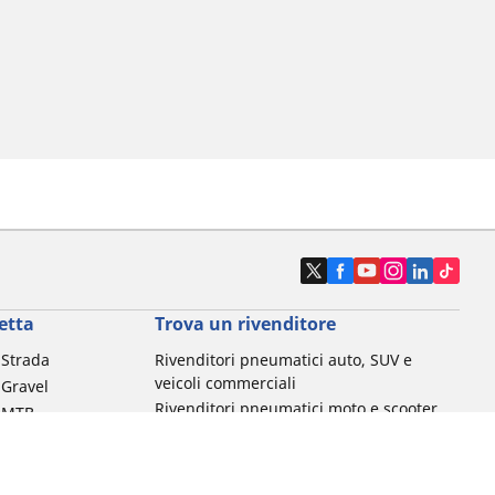
etta
Trova un rivenditore
a Strada
Rivenditori pneumatici auto, SUV e
veicoli commerciali
 Gravel
Rivenditori pneumatici moto e scooter
a MTB
Rivenditori pneumatici biciclette
Rivenditori pneumatici auto d'epoca
da commuting &