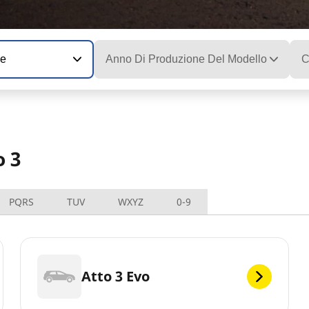
ne
Anno Di Produzione Del Modello
C
o 3
PQRS
TUV
WXYZ
0-9
Atto 3 Evo