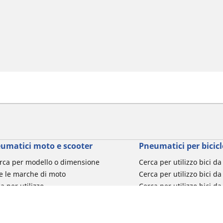
umatici moto e scooter
Pneumatici per bicicl
rca per modello o dimensione
Cerca per utilizzo bici d
e le marche di moto
Cerca per utilizzo bici da
a per utilizzo
Cerca per utilizzo bici d
a per famiglia di prodotto
Cerca per utilizzo e-Bike
ca per misura del pneumatico
Cerca per utilizzo bici 
turismo