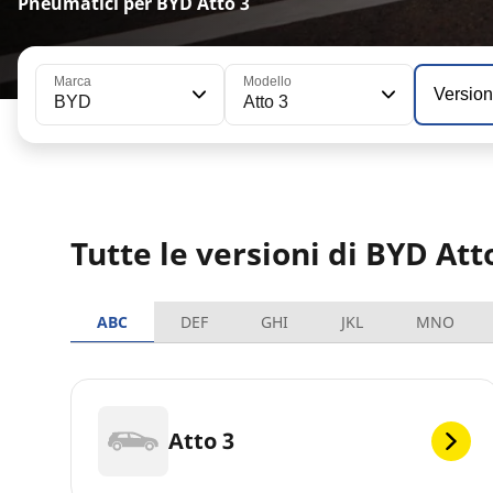
Pneumatici per BYD Atto 3
Marca
Modello
Versio
BYD
Atto 3
Tutte le versioni di BYD Att
ABC
DEF
GHI
JKL
MNO
Atto 3