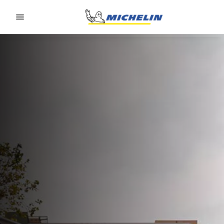
Go to page content
Go to page navigation