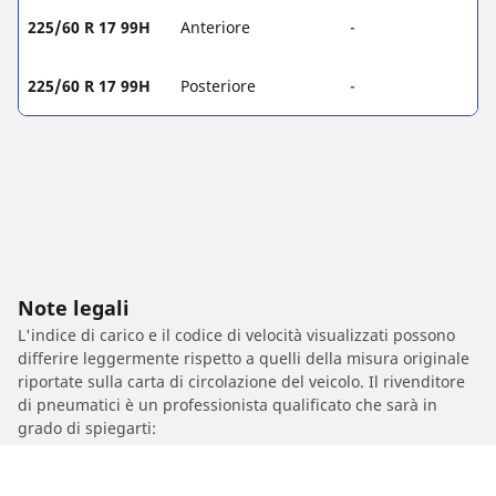
225/60 R 17 99H
Anteriore
-
225/60 R 17 99H
Posteriore
-
Note legali
L'indice di carico e il codice di velocità visualizzati possono
differire leggermente rispetto a quelli della misura originale
riportate sulla carta di circolazione del veicolo. Il rivenditore
di pneumatici è un professionista qualificato che sarà in
grado di spiegarti:
1. se l'indice di carico e/o il codice di velocità dei pneumatici
sostitutivi sono diversi da quelli dei pneumatici di primo