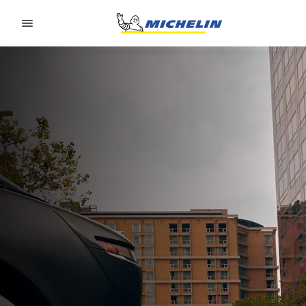
Go to page content
Go to page navigation