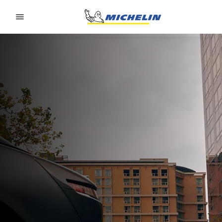
Go to page content
Go to page navigation