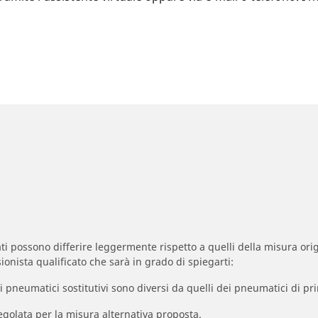
zzati possono differire leggermente rispetto a quelli della misura orig
ionista qualificato che sarà in grado di spiegarti:
à dei pneumatici sostitutivi sono diversi da quelli dei pneumatici di
egolata per la misura alternativa proposta.