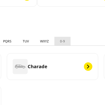
PQRS
TUV
WXYZ
0-9
Charade