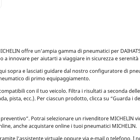
CHELIN offre un’ampia gamma di pneumatici per DAIHATSU, 
amo a innovare per aiutarti a viaggiare in sicurezza e serenit
qui sopra e lasciati guidare dal nostro configuratore di pneum
 pneumatico di primo equipaggiamento.
patibili con il tuo veicolo. Filtra i risultati a seconda del
rada, pista, ecc.). Per ciascun prodotto, clicca su “Guarda i 
 preventivo”. Potrai selezionare un rivenditore MICHELIN vic
nline, anche acquistare online i tuoi pneumatici MICHELIN.
ite l’assistente virtuale oppure via e-mail o telefono. I nost