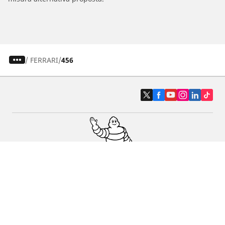
/
FERRARI
456
Pneumatici auto, SUV e veicoli
commerciali