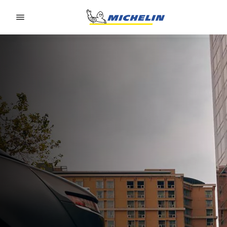
Go to page content
Go to page navigation