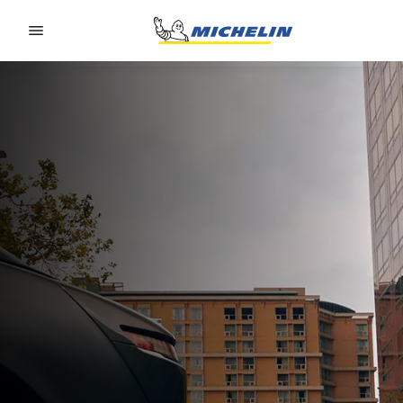
Go to page content
Go to page navigation