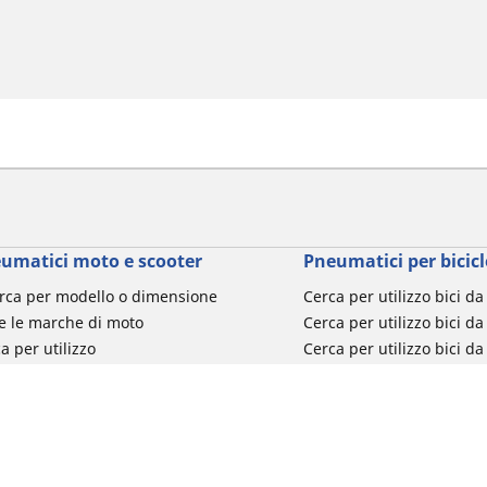
umatici moto e scooter
Pneumatici per bicicl
rca per modello o dimensione
Cerca per utilizzo bici d
e le marche di moto
Cerca per utilizzo bici da
a per utilizzo
Cerca per utilizzo bici d
a per famiglia di prodotto
Cerca per utilizzo e-Bike
ca per misura del pneumatico
Cerca per utilizzo bici 
turismo
Cerca per utilizzo bici 
Segnalazioni su pneumati