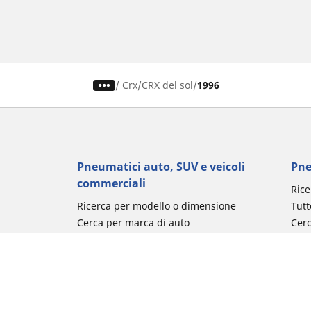
/
Crx
CRX del sol
1996
Pneumatici auto, SUV e veicoli
Pne
commerciali
Rice
Ricerca per modello o dimensione
Tutt
Cerca per marca di auto
Cerc
Cerca per tipo di veicolo
Cerc
Cerca per stagione
Cer
Cerca per utilizzo
Cerca per famiglia di prodotto
Cerca per misura del pneumatico