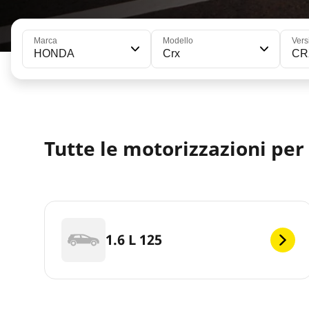
Marca
Modello
Vers
HONDA
Crx
CRX
Tutte le motorizzazioni pe
1.6 L 125