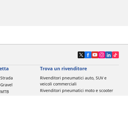
etta
Trova un rivenditore
a Strada
Rivenditori pneumatici auto, SUV e
veicoli commerciali
 Gravel
Rivenditori pneumatici moto e scooter
a MTB
Rivenditori pneumatici biciclette
Rivenditori pneumatici auto d'epoca
da commuting &
da Bambino
ci Bici