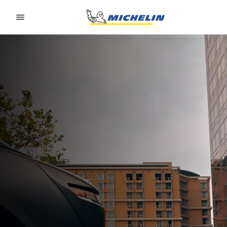
Go to page content
Go to page navigation