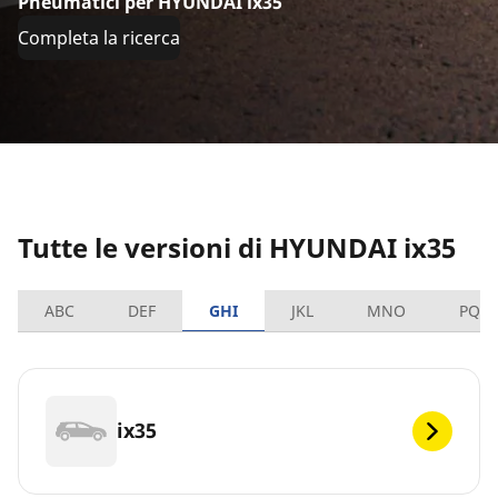
Pneumatici per HYUNDAI ix35
Completa la ricerca
Tutte le versioni di HYUNDAI ix35
ABC
DEF
GHI
JKL
MNO
PQR
ix35