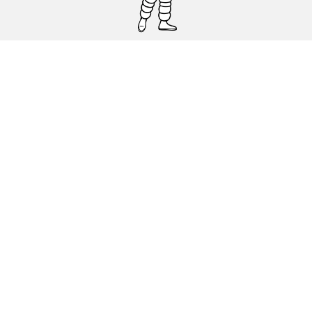
Pneumatici auto, SUV e veicoli
commerciali
Pneumatici moto e scooter
Pneumatici per bicicletta
Trova un rivenditore
I nostri esperti al vostro servizio
Cookies
Note Legali