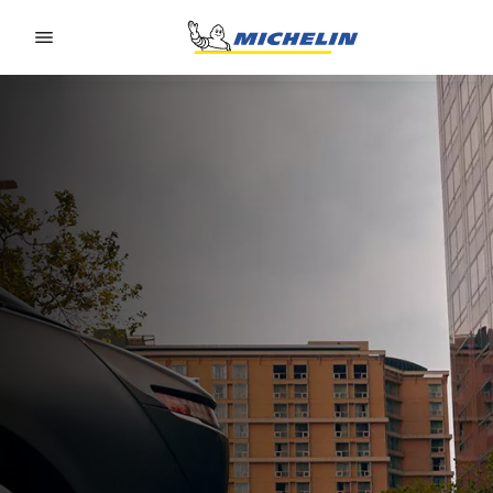
Go to page content
Go to page navigation