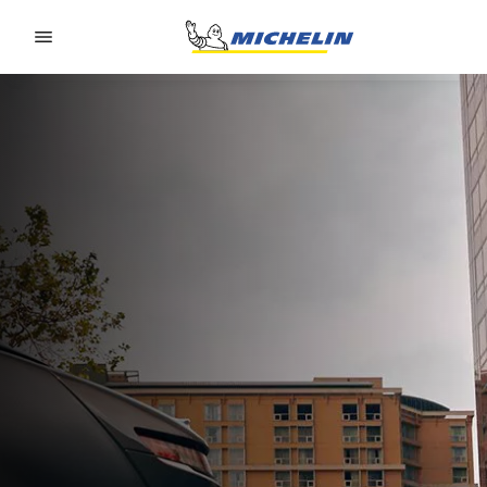
Go to page content
Go to page navigation