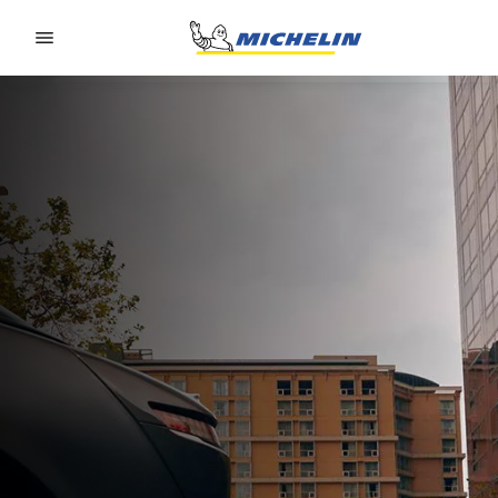
Go to page content
Go to page navigation