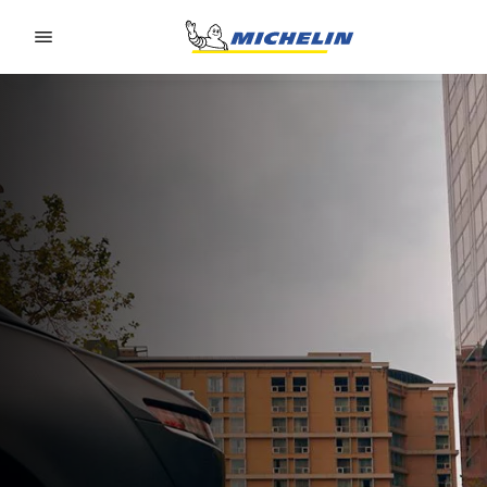
Go to page content
Go to page navigation