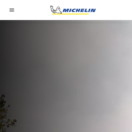
Go to page content
Go to page navigation