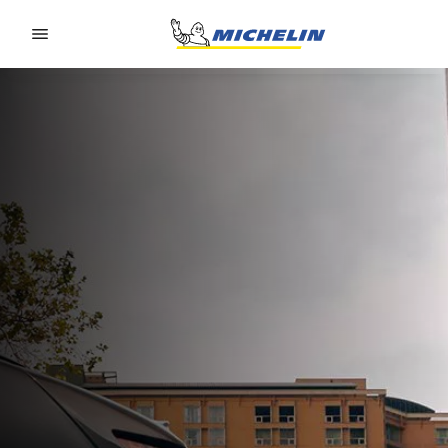
Go to page content
Go to page navigation