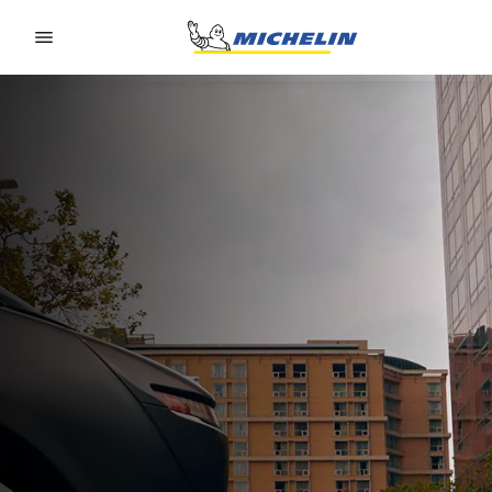
Go to page content
Go to page navigation