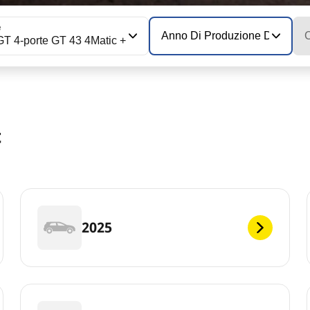
e
Anno Di Produzione Del Mode
C
T 4-porte GT 43 4Matic +
t
2025