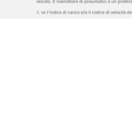
veicolo. Il rivenditore di pneumatici è un profess
1. se l'indice di carico e/o il codice di velocit
2. se la pressione del pneumatico deve essere r
/
Gt
AMG GT 4-porte GT 43 4Matic +
Pneumatici auto, SUV e veicoli
Pne
commerciali
Rice