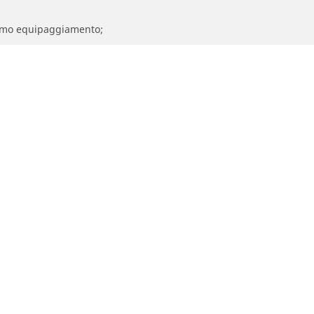
 primo equipaggiamento;
etta
Trova un rivenditore
a Strada
Rivenditori pneumatici auto, SUV e