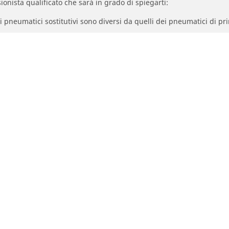
ionista qualificato che sarà in grado di spiegarti:
à dei pneumatici sostitutivi sono diversi da quelli dei pneumatici di
egolata per la misura alternativa proposta.
La tua configurazione
umatici moto e scooter
Pneumatici per bicicl
rca per modello o dimensione
Cerca per utilizzo bici d