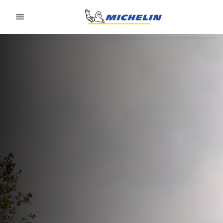
Go to page content
Go to page navigation