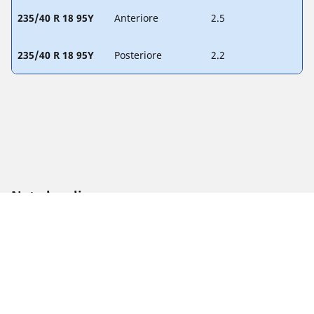
235/40 R 18 95Y
Anteriore
2.5
235/40 R 18 95Y
Posteriore
2.2
Note legali
L'indice di carico e il codice di velocità visualizzati possono
differire leggermente rispetto a quelli della misura originale
riportate sulla carta di circolazione del veicolo. Il rivenditore
di pneumatici è un professionista qualificato che sarà in
grado di spiegarti:
1. se l'indice di carico e/o il codice di velocità dei pneumatici
sostitutivi sono diversi da quelli dei pneumatici di primo