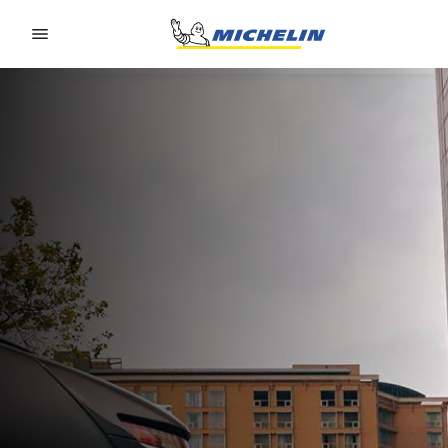
Go to page content
Go to page navigation