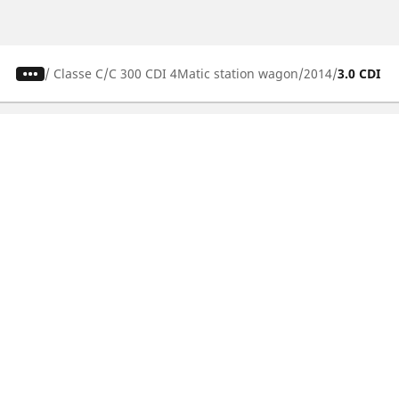
/
Classe C
C 300 CDI 4Matic station wagon
2014
3.0 CDI 23
Pneumatici auto, SUV e veicoli
commerciali
Pneumatici moto e scooter