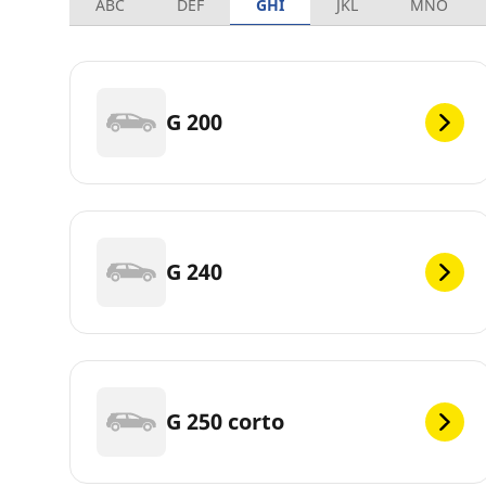
ABC
DEF
GHI
JKL
MNO
G 200
G 240
G 250 corto