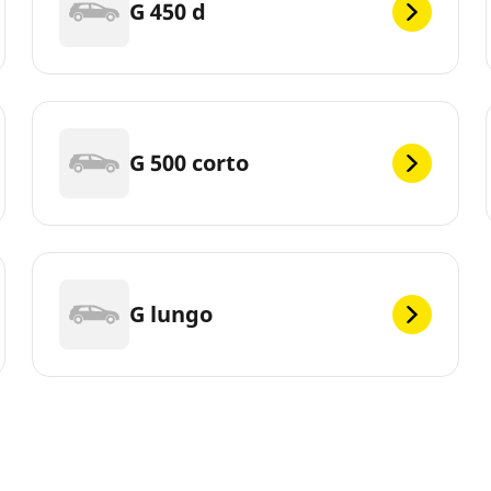
G 450 d
G 500 corto
G lungo