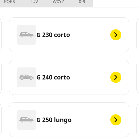
PQRS
TUV
WXYZ
0-9
G 230 corto
G 240 corto
G 250 lungo