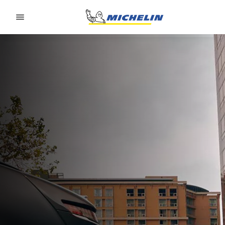
Go to page content
Go to page navigation