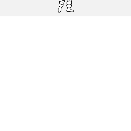
Pneumatici auto, SUV e veicoli
commerciali
Pneumatici moto e scooter
Pneumatici per bicicletta
Trova un rivenditore
I nostri esperti al vostro servizio
Cookies
Note Legali