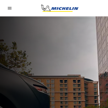
Go to page content
Go to page navigation