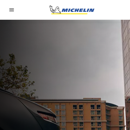
Go to page content
Go to page navigation