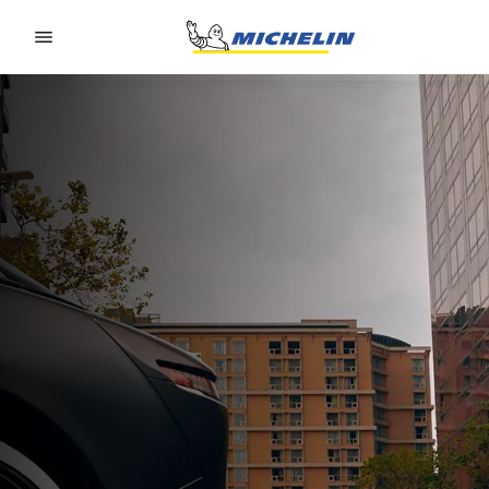
Go to page content
Go to page navigation