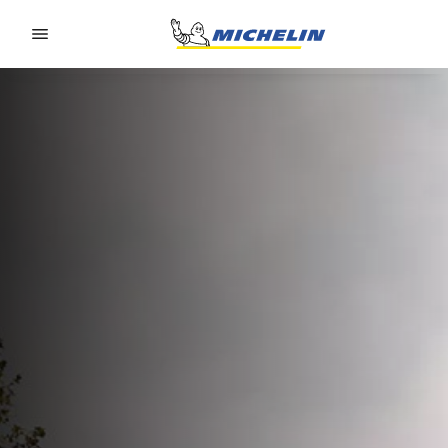
Go to page content
Go to page navigation