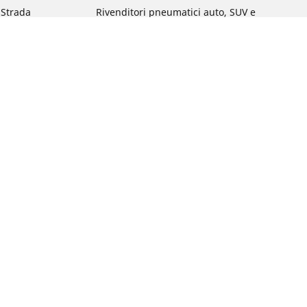
a Strada
Rivenditori pneumatici auto, SUV e
veicoli commerciali
 Gravel
Rivenditori pneumatici moto e scooter
a MTB
Rivenditori pneumatici biciclette
Rivenditori pneumatici auto d'epoca
da commuting &
da Bambino
ci Bici
: qual è?