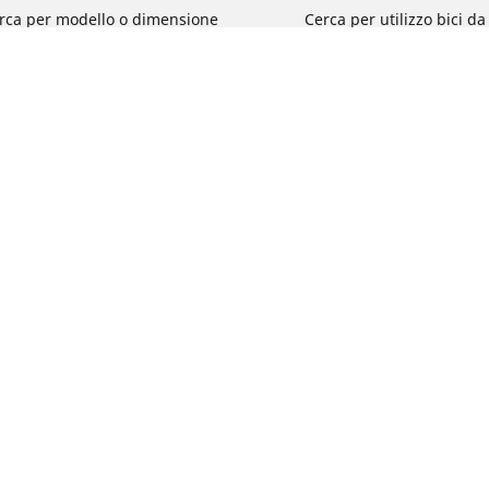
rca per modello o dimensione
Cerca per utilizzo bici d
e le marche di moto
Cerca per utilizzo bici da
a per utilizzo
Cerca per utilizzo bici d
a per famiglia di prodotto
Cerca per utilizzo e-Bike
ca per misura del pneumatico
Cerca per utilizzo bici 
turismo
La tua configurazione
Cerca per utilizzo bici 
Segnalazioni su pneumati
del tuo veicolo