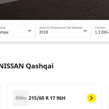
ione
Anno Di Produzione Del Modello
Cerchio
shqai
2019
1.3 DIG
 NISSAN Qashqai
215/60 R 17 96H