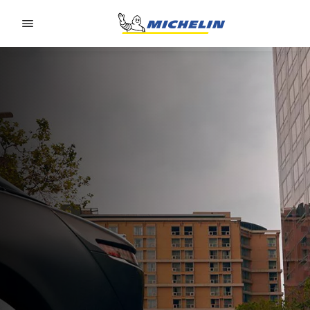
Go to page content
Go to page navigation