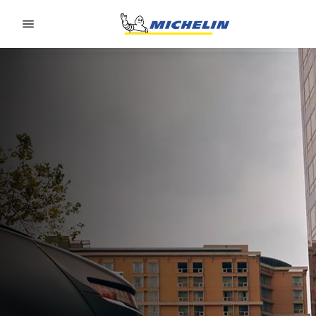
Go to page content
Go to page navigation