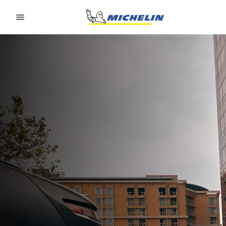
Go to page content
Go to page navigation