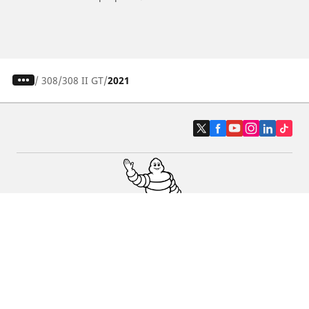
/
308
308 II GT
2021
Pneumatici auto, SUV e veicoli
commerciali