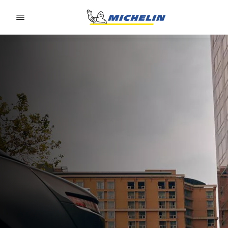
Go to page content
Go to page navigation