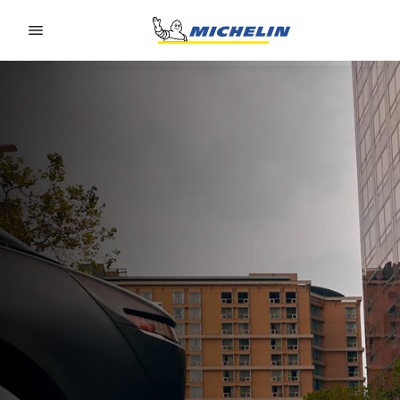
Go to page content
Go to page navigation