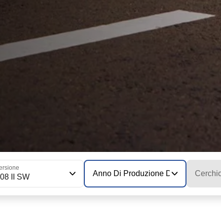
ersione
Anno Di Produzione Del Modello
Cerchi
08 II SW