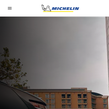
Go to page content
Go to page navigation