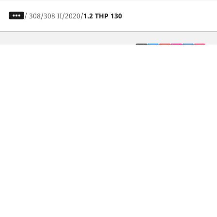
/
308
308 II
2020
1.2 THP 130
Pneumatici auto, SUV e veicoli
commerciali
Pneumatici moto e scooter
Pneumatici per bicicletta