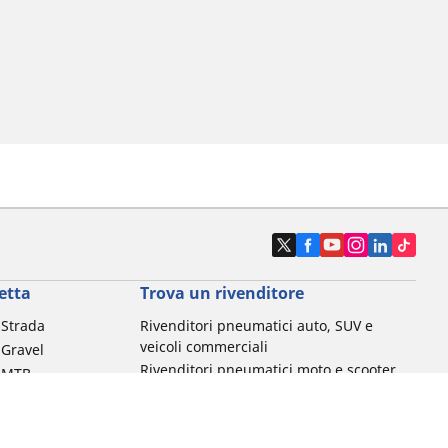
etta
Trova un rivenditore
a Strada
Rivenditori pneumatici auto, SUV e
veicoli commerciali
 Gravel
Rivenditori pneumatici moto e scooter
a MTB
Rivenditori pneumatici biciclette
Rivenditori pneumatici auto d'epoca
da commuting &