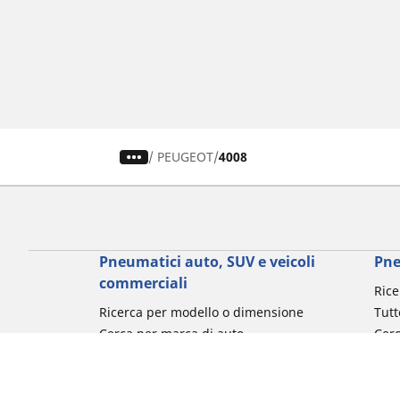
/
PEUGEOT
4008
Pneumatici auto, SUV e veicoli
Pne
commerciali
Rice
Ricerca per modello o dimensione
Tutt
Cerca per marca di auto
Cerc
Cerca per tipo di veicolo
Cerc
Cerca per stagione
Cer
Cerca per utilizzo