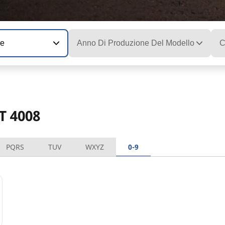
ne
Anno Di Produzione Del Modello
C
T 4008
PQRS
TUV
WXYZ
0-9