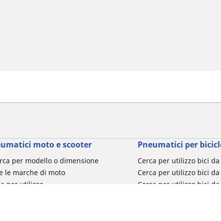
umatici moto e scooter
Pneumatici per bicicl
rca per modello o dimensione
Cerca per utilizzo bici d
e le marche di moto
Cerca per utilizzo bici da
a per utilizzo
Cerca per utilizzo bici d
a per famiglia di prodotto
Cerca per utilizzo e-Bike
ca per misura del pneumatico
Cerca per utilizzo bici 
turismo