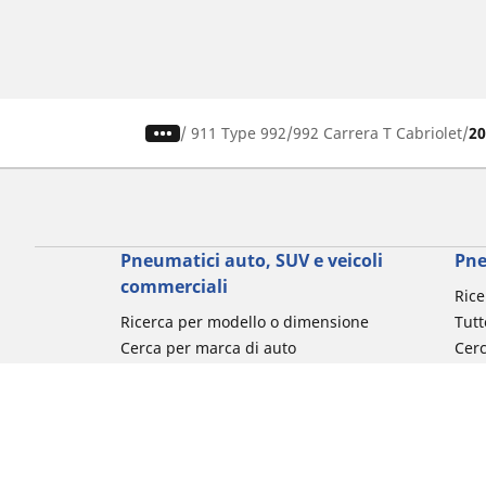
/
911 Type 992
992 Carrera T Cabriolet
2
Pneumatici auto, SUV e veicoli
Pne
commerciali
Rice
Ricerca per modello o dimensione
Tutt
Cerca per marca di auto
Cerc
Cerca per tipo di veicolo
Cerc
Cerca per stagione
Cer
Cerca per utilizzo
Cerca per famiglia di prodotto
Cerca per misura del pneumatico