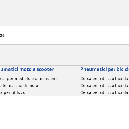
026
umatici moto e scooter
Pneumatici per bicicl
rca per modello o dimensione
Cerca per utilizzo bici d
e le marche di moto
Cerca per utilizzo bici da
a per utilizzo
Cerca per utilizzo bici d
a per famiglia di prodotto
Cerca per utilizzo e-Bike
ca per misura del pneumatico
Cerca per utilizzo bici 
turismo
Cerca per utilizzo bici 
Segnalazioni su pneumati