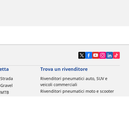
etta
Trova un rivenditore
a Strada
Rivenditori pneumatici auto, SUV e
veicoli commerciali
 Gravel
Rivenditori pneumatici moto e scooter
a MTB
Rivenditori pneumatici biciclette
Rivenditori pneumatici auto d'epoca
da commuting &
da Bambino
ci Bici