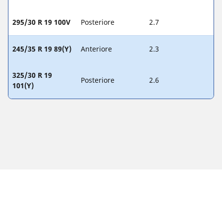
295/30 R 19 100V
Posteriore
2.7
245/35 R 19 89(Y)
Anteriore
2.3
325/30 R 19
Posteriore
2.6
101(Y)
Note legali
L'indice di carico e il codice di velocità visualizzati possono
differire leggermente rispetto a quelli della misura originale
riportate sulla carta di circolazione del veicolo. Il rivenditore