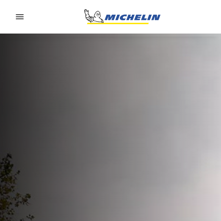
Go to page content
Go to page navigation