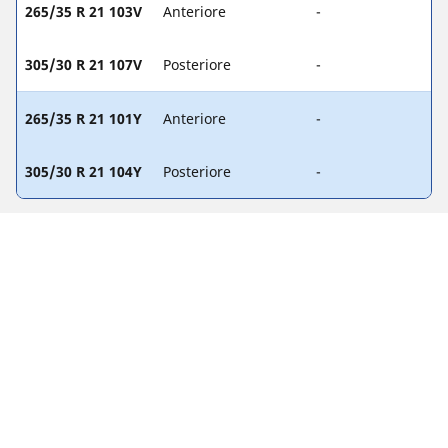
265/35 R 21 103V
Anteriore
-
305/30 R 21 107V
Posteriore
-
265/35 R 21 101Y
Anteriore
-
305/30 R 21 104Y
Posteriore
-
Note legali
L'indice di carico e il codice di velocità visualizzati possono
differire leggermente rispetto a quelli della misura originale
riportate sulla carta di circolazione del veicolo. Il rivenditore