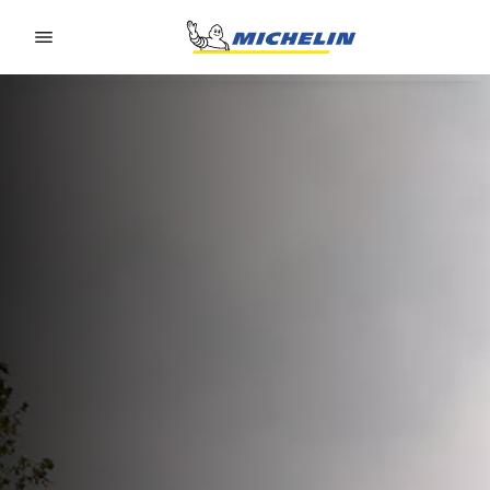
Go to page content
Go to page navigation