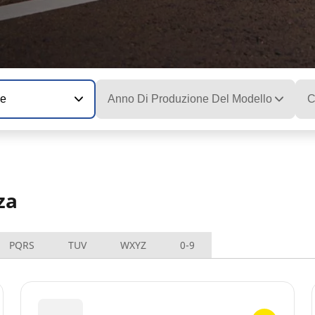
ne
Anno Di Produzione Del Modello
C
za
PQRS
TUV
WXYZ
0-9