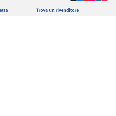
etta
Trova un rivenditore
a Strada
Rivenditori pneumatici auto, SUV e
veicoli commerciali
 Gravel
Rivenditori pneumatici moto e scooter
a MTB
Rivenditori pneumatici biciclette
Rivenditori pneumatici auto d'epoca
da commuting &
da Bambino
ci Bici