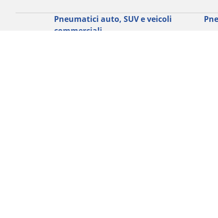
Pneumatici auto, SUV e veicoli
Pne
commerciali
Rice
Ricerca per modello o dimensione
Tutt
Cerca per marca di auto
Cerc
Cerca per tipo di veicolo
Cerc
Cerca per stagione
Cer
Cerca per utilizzo
Cerca per famiglia di prodotto
Cerca per misura del pneumatico
I nostri esperti al vostro servizio
Consigli e suggerimenti
FAQ moto
Assistenza
Newsletter
Promozioni
Lavorare in Michelin
RFID