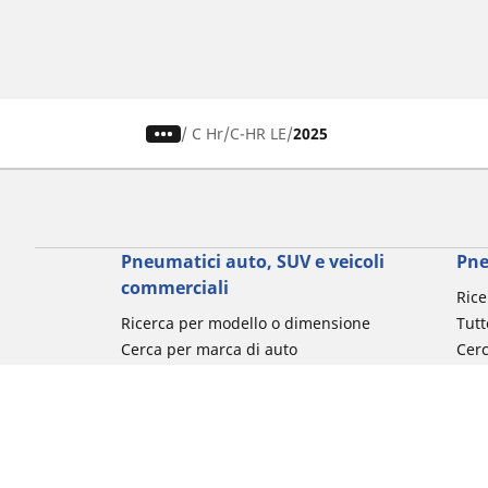
/
C Hr
C-HR LE
2025
Pneumatici auto, SUV e veicoli
Pne
commerciali
Rice
Ricerca per modello o dimensione
Tutt
Cerca per marca di auto
Cerc
Cerca per tipo di veicolo
Cerc
Cerca per stagione
Cer
Cerca per utilizzo
Cerca per famiglia di prodotto
Cerca per misura del pneumatico