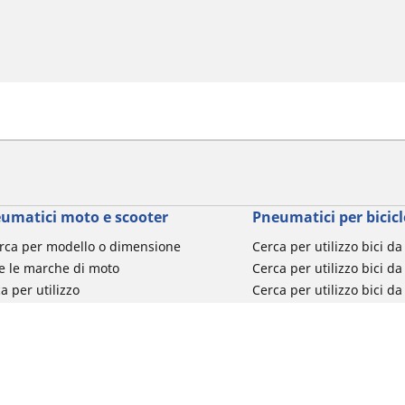
umatici moto e scooter
Pneumatici per bicicl
rca per modello o dimensione
Cerca per utilizzo bici d
e le marche di moto
Cerca per utilizzo bici da
a per utilizzo
Cerca per utilizzo bici d
a per famiglia di prodotto
Cerca per utilizzo e-Bike
ca per misura del pneumatico
Cerca per utilizzo bici 
turismo
Cerca per utilizzo bici 
Segnalazioni su pneumati