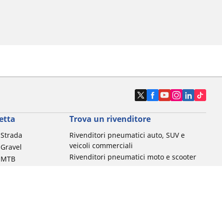
etta
Trova un rivenditore
a Strada
Rivenditori pneumatici auto, SUV e
veicoli commerciali
 Gravel
Rivenditori pneumatici moto e scooter
a MTB
Rivenditori pneumatici biciclette
Rivenditori pneumatici auto d'epoca
da commuting &
da Bambino
ci Bici