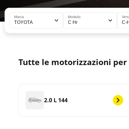
Marca
Modello
Vers
TOYOTA
C Hr
C-
Tutte le motorizzazioni pe
2.0 L 144