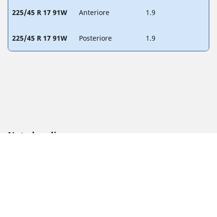
225/45 R 17 91W
Anteriore
1.9
225/45 R 17 91W
Posteriore
1.9
Note legali
L'indice di carico e il codice di velocità visualizzati possono
differire leggermente rispetto a quelli della misura originale
riportate sulla carta di circolazione del veicolo. Il rivenditore
di pneumatici è un professionista qualificato che sarà in
grado di spiegarti:
1. se l'indice di carico e/o il codice di velocità dei pneumatici
sostitutivi sono diversi da quelli dei pneumatici di primo