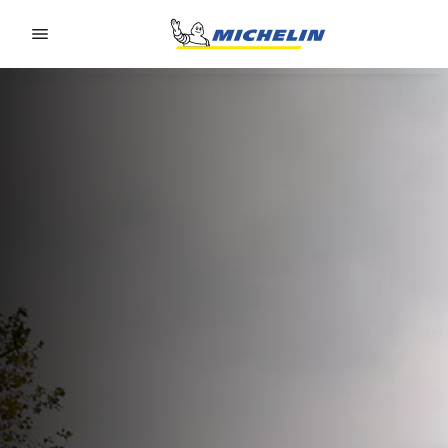
Go to page content
Go to page navigation