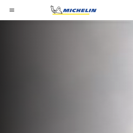
Go to page content
Go to page navigation